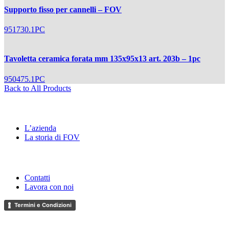
Supporto fisso per cannelli – FOV
951730.1PC
Tavoletta ceramica forata mm 135x95x13 art. 203b – 1pc
950475.1PC
Back to All Products
FOV
L’azienda
La storia di FOV
Supporto
Contatti
Lavora con noi
Termini e Condizioni
FOV S.r.l.